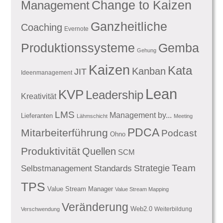
Management
Change to Kaizen
Ganzheitliche
Coaching
Evernote
Produktionssysteme
Gemba
Gehung
Kaizen
Kata
Kanban
JIT
Ideenmanagement
Lean
KVP
Leadership
Kreativität
LMS
Management by...
Lieferanten
Lähmschicht
Meeting
PDCA
Mitarbeiterführung
Podcast
Ohno
Produktivität
Quellen
SCM
Team
Standards
Strategie
Selbstmanagement
TPS
Value Stream Manager
Value Stream Mapping
Veränderung
Web2.0
Weiterbildung
Verschwendung