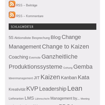
RSS – Beiträge
RSS – Kommentare
SCHLAGWÖRTER
Change
Blog
5S
Aktionsliste
Besprechung
Management
Change to Kaizen
Ganzheitliche
Coaching
Evernote
Produktionssysteme
Gemba
Gehung
Kaizen
Kata
Kanban
JIT
Ideenmanagement
Lean
KVP
Leadership
Kreativität
LMS
Management by...
Lieferanten
Lähmschicht
Meeting