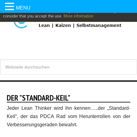
This website uses own and/or third parties cookies to: analyze,
MENU
personalize content and/or advertising. If you continue browsing, we
consider that you accept the use.
More information
DER "STANDARD-KEIL"
Jeder Lean Thinker wird ihn kennen…..der „Standard-
Keil“, der das PDCA Rad vom Herunterrollen von der
Verbesserungsgeraden bewahrt.