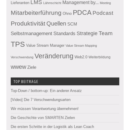
LMS
Management by...
Lieferanten
Lähmschicht
Meeting
PDCA
Mitarbeiterführung
Podcast
Ohno
Produktivität
Quellen
SCM
Team
Standards
Strategie
Selbstmanagement
TPS
Value Stream Manager
Value Stream Mapping
Veränderung
Web2.0
Weiterbildung
Verschwendung
wwew
Ziele
TOP BEITRÄGE
Top-Down / bottom-up: Ein anderer Ansatz
[Video] Die 7 Verschwendungsarten
Wir müssen Verantwortung übernehmen!
Die Geschichte von SMARTEN Zielen
Die ersten Schritte in der Logistik als Lean Coach