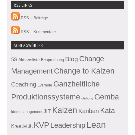
RSS LINKS
RSS – Beiträge
RSS – Kommentare
SCHLAGWÖRTER
Change
Blog
5S
Aktionsliste
Besprechung
Management
Change to Kaizen
Ganzheitliche
Coaching
Evernote
Produktionssysteme
Gemba
Gehung
Kaizen
Kata
Kanban
JIT
Ideenmanagement
Lean
KVP
Leadership
Kreativität