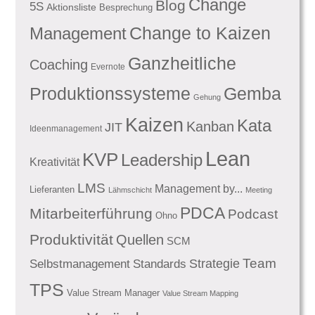
Change
Blog
5S
Aktionsliste
Besprechung
Management
Change to Kaizen
Ganzheitliche
Coaching
Evernote
Produktionssysteme
Gemba
Gehung
Kaizen
Kata
Kanban
JIT
Ideenmanagement
Lean
KVP
Leadership
Kreativität
LMS
Management by...
Lieferanten
Lähmschicht
Meeting
PDCA
Mitarbeiterführung
Podcast
Ohno
Produktivität
Quellen
SCM
Team
Standards
Strategie
Selbstmanagement
TPS
Value Stream Manager
Value Stream Mapping