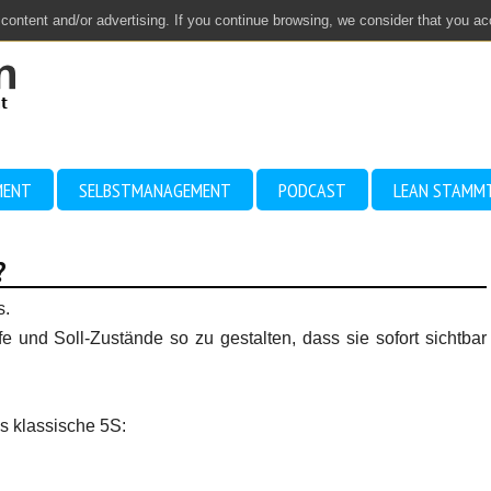
 content and/or advertising. If you continue browsing, we consider that you a
MENT
SELBSTMANAGEMENT
PODCAST
LEAN STAMM
?
s.
e und Soll-Zustände so zu gestalten, dass sie sofort sichtbar
s klassische 5S: