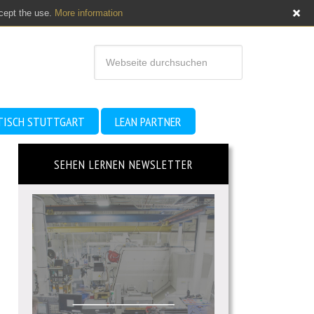
ccept the use.
More information
TISCH STUTTGART
LEAN PARTNER
SEHEN LERNEN NEWSLETTER