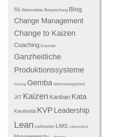
Blog
5S
Aktionsliste
Besprechung
Change Management
Change to Kaizen
Coaching
Evernote
Ganzheitliche
Produktionssysteme
Gemba
Ideenmanagement
Gehung
Kaizen
Kata
Kanban
JIT
KVP
Leadership
Kreativität
Lean
LMS
Lieferanten
Lähmschicht
Management by...
Meeting