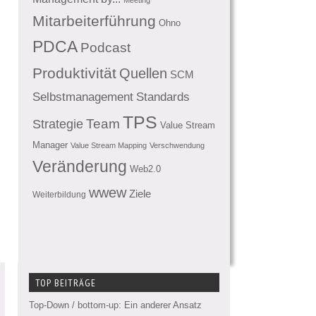
Mitarbeiterführung
Ohno
PDCA
Podcast
Produktivität
Quellen
SCM
Standards
Selbstmanagement
TPS
Team
Strategie
Value Stream
Manager
Value Stream Mapping
Verschwendung
Veränderung
Web2.0
wwew
Ziele
Weiterbildung
TOP BEITRÄGE
Top-Down / bottom-up: Ein anderer Ansatz