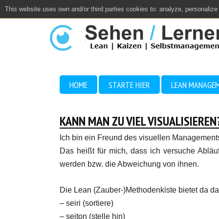
This website uses own and/or third parties cookies to: analyze, personalize
Close
HOME
STARTE HIER
LEAN MANAGE
KANN MAN ZU VIEL VISUALISIEREN
Ich bin ein Freund des visuellen Management
Das heißt für mich, dass ich versuche Abläuf
werden bzw. die Abweichung von ihnen.
Die Lean (Zauber-)Methodenkiste bietet da da
– seiri (sortiere)
– seiton (stelle hin)