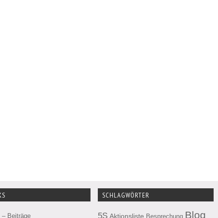
KS
SCHLAGWÖRTER
Blog
5S
– Beiträge
Aktionsliste
Besprechung