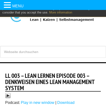
This website uses own and/or third parties cookies to: analyze,
MENU
personalize content and/or advertising. If you continue browsing, we
consider that you accept the use.
More information
LL 003 – LEAN LERNEN EPISODE 003 –
DENKWEISEN EINES LEAN MANAGEMENT
SYSTEM
Podcast:
Play in new window
|
Download