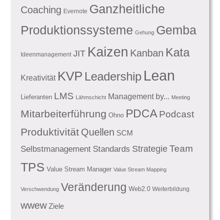
Ganzheitliche
Coaching
Evernote
Produktionssysteme
Gemba
Gehung
Kaizen
Kata
Kanban
JIT
Ideenmanagement
Lean
KVP
Leadership
Kreativität
LMS
Management by...
Lieferanten
Lähmschicht
Meeting
PDCA
Mitarbeiterführung
Podcast
Ohno
Produktivität
Quellen
SCM
Team
Standards
Strategie
Selbstmanagement
TPS
Value Stream Manager
Value Stream Mapping
Veränderung
Web2.0
Weiterbildung
Verschwendung
wwew
Ziele