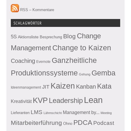
RSS – Kommentare
SCHLAGWÖRTER
Change
Blog
5S
Aktionsliste
Besprechung
Management
Change to Kaizen
Ganzheitliche
Coaching
Evernote
Produktionssysteme
Gemba
Gehung
Kaizen
Kata
Kanban
JIT
Ideenmanagement
Lean
KVP
Leadership
Kreativität
LMS
Management by...
Lieferanten
Lähmschicht
Meeting
PDCA
Mitarbeiterführung
Podcast
Ohno