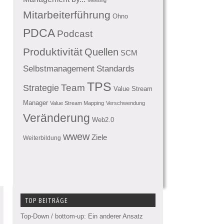
Mitarbeiterführung
Ohno
PDCA
Podcast
Produktivität
Quellen
SCM
Standards
Selbstmanagement
TPS
Team
Strategie
Value Stream
Manager
Value Stream Mapping
Verschwendung
Veränderung
Web2.0
wwew
Ziele
Weiterbildung
TOP BEITRÄGE
Top-Down / bottom-up: Ein anderer Ansatz