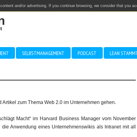
 content and/or advertising. If you continue browsing, we consider that you a
MENT
SELBSTMANAGEMENT
PODCAST
LEAN STAMM
und Artikel zum Thema Web 2.0 im Unternehmen gehen.
 schlägt Macht“ im Harvard Business Manager vom November
 die Anwendung eines Unternehmenswikis als Intranet mit all