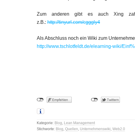
Zum anderen gibt es auch Xing zahl
z.B.:
http://tinyurl.com/cgggly4
Als Abschluss noch ein Wiki zum Unternehm
http://www.tschlotfeldt.de/elearning-wiki/
Kategorie:
Blog
,
Lean Management
Stichworte:
Blog
,
Quellen
,
Unternehmenswiki
,
Web2.0