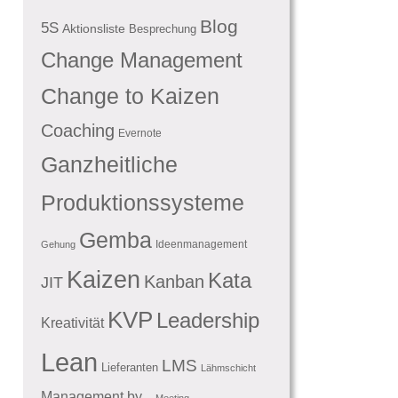
Blog
5S
Aktionsliste
Besprechung
Change Management
Change to Kaizen
Coaching
Evernote
Ganzheitliche
Produktionssysteme
Gemba
Ideenmanagement
Gehung
Kaizen
Kata
Kanban
JIT
KVP
Leadership
Kreativität
Lean
LMS
Lieferanten
Lähmschicht
Management by...
Meeting