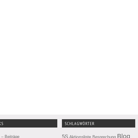
KS
SCHLAGWÖRTER
Blog
5S
– Beiträge
Aktionsliste
Besprechung