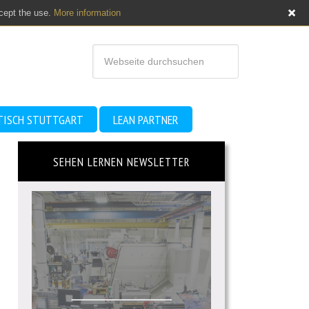
ccept the use.
More information
TISCH STUTTGART
LEAN PARTNER
SEHEN LERNEN NEWSLETTER