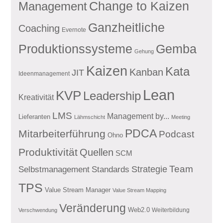
Management
Change to Kaizen
Ganzheitliche
Coaching
Evernote
Produktionssysteme
Gemba
Gehung
Kaizen
Kata
Kanban
JIT
Ideenmanagement
Lean
KVP
Leadership
Kreativität
LMS
Management by...
Lieferanten
Lähmschicht
Meeting
PDCA
Mitarbeiterführung
Podcast
Ohno
Produktivität
Quellen
SCM
Team
Standards
Strategie
Selbstmanagement
TPS
Value Stream Manager
Value Stream Mapping
Veränderung
Web2.0
Weiterbildung
Verschwendung