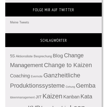
FOLGE MIR AUF TWITTER
Meine Tweets
SCHLAGWÖRTER
Change
Blog
5S
Aktionsliste
Besprechung
Management
Change to Kaizen
Ganzheitliche
Coaching
Evernote
Produktionssysteme
Gemba
Gehung
Kaizen
Kata
Kanban
JIT
Ideenmanagement