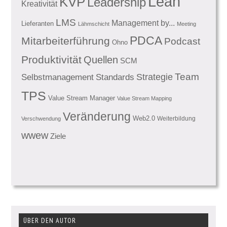
Lean
KVP
Leadership
Kreativität
LMS
Management by...
Lieferanten
Lähmschicht
Meeting
PDCA
Mitarbeiterführung
Podcast
Ohno
Produktivität
Quellen
SCM
Team
Standards
Strategie
Selbstmanagement
TPS
Value Stream Manager
Value Stream Mapping
Veränderung
Web2.0
Weiterbildung
Verschwendung
wwew
Ziele
ÜBER DEN AUTOR