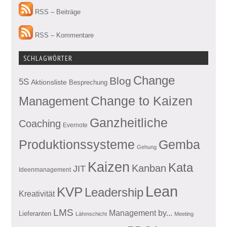
RSS – Beiträge
RSS – Kommentare
SCHLAGWÖRTER
Change
Blog
5S
Aktionsliste
Besprechung
Management
Change to Kaizen
Ganzheitliche
Coaching
Evernote
Produktionssysteme
Gemba
Gehung
Kaizen
Kata
Kanban
JIT
Ideenmanagement
Lean
KVP
Leadership
Kreativität
LMS
Management by...
Lieferanten
Lähmschicht
Meeting