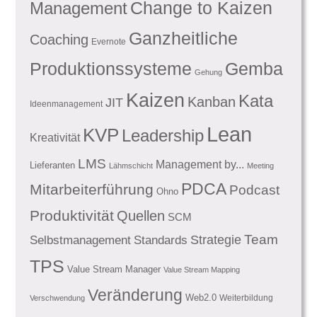
Management
Change to Kaizen
Ganzheitliche
Coaching
Evernote
Produktionssysteme
Gemba
Gehung
Kaizen
Kata
Kanban
JIT
Ideenmanagement
Lean
KVP
Leadership
Kreativität
LMS
Management by...
Lieferanten
Lähmschicht
Meeting
PDCA
Mitarbeiterführung
Podcast
Ohno
Produktivität
Quellen
SCM
Team
Standards
Strategie
Selbstmanagement
TPS
Value Stream Manager
Value Stream Mapping
Veränderung
Web2.0
Weiterbildung
Verschwendung