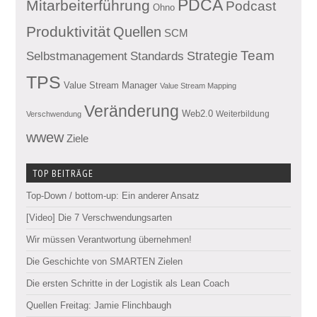
PDCA
Mitarbeiterführung
Podcast
Ohno
Produktivität
Quellen
SCM
Team
Standards
Strategie
Selbstmanagement
TPS
Value Stream Manager
Value Stream Mapping
Veränderung
Web2.0
Weiterbildung
Verschwendung
wwew
Ziele
TOP BEITRÄGE
Top-Down / bottom-up: Ein anderer Ansatz
[Video] Die 7 Verschwendungsarten
Wir müssen Verantwortung übernehmen!
Die Geschichte von SMARTEN Zielen
Die ersten Schritte in der Logistik als Lean Coach
Quellen Freitag: Jamie Flinchbaugh