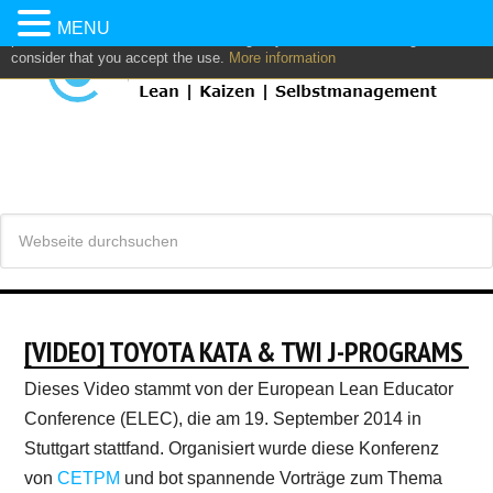
This website uses own and/or third parties cookies to: analyze,
MENU
personalize content and/or advertising. If you continue browsing, we
consider that you accept the use.
More information
[VIDEO] TOYOTA KATA & TWI J-PROGRAMS
Dieses Video stammt von der European Lean Educator
Conference (ELEC), die am 19. September 2014 in
Stuttgart stattfand. Organisiert wurde diese Konferenz
von
CETPM
und bot spannende Vorträge zum Thema