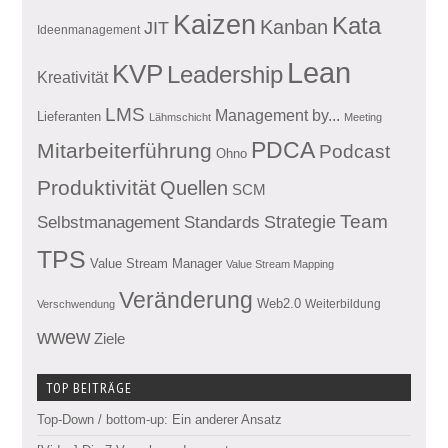
Kaizen
Kata
Kanban
JIT
Ideenmanagement
Lean
KVP
Leadership
Kreativität
LMS
Management by...
Lieferanten
Lähmschicht
Meeting
PDCA
Mitarbeiterführung
Podcast
Ohno
Produktivität
Quellen
SCM
Team
Standards
Strategie
Selbstmanagement
TPS
Value Stream Manager
Value Stream Mapping
Veränderung
Web2.0
Weiterbildung
Verschwendung
wwew
Ziele
TOP BEITRÄGE
Top-Down / bottom-up: Ein anderer Ansatz