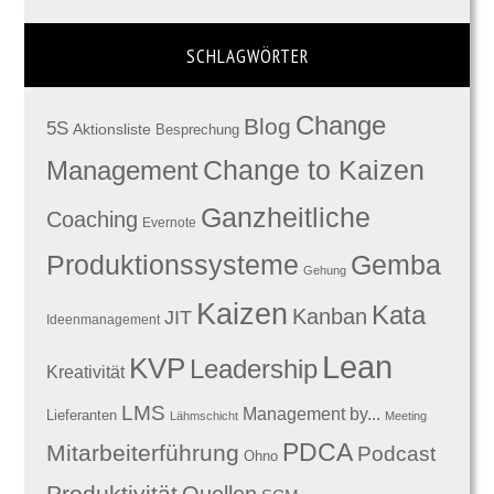
SCHLAGWÖRTER
Change
Blog
5S
Aktionsliste
Besprechung
Management
Change to Kaizen
Ganzheitliche
Coaching
Evernote
Produktionssysteme
Gemba
Gehung
Kaizen
Kata
Kanban
JIT
Ideenmanagement
Lean
KVP
Leadership
Kreativität
LMS
Management by...
Lieferanten
Lähmschicht
Meeting
PDCA
Mitarbeiterführung
Podcast
Ohno
Produktivität
Quellen