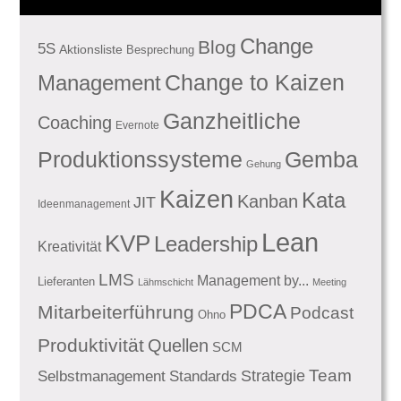
Change
Blog
5S
Aktionsliste
Besprechung
Management
Change to Kaizen
Ganzheitliche
Coaching
Evernote
Produktionssysteme
Gemba
Gehung
Kaizen
Kata
Kanban
JIT
Ideenmanagement
Lean
KVP
Leadership
Kreativität
LMS
Management by...
Lieferanten
Lähmschicht
Meeting
PDCA
Mitarbeiterführung
Podcast
Ohno
Produktivität
Quellen
SCM
Team
Standards
Strategie
Selbstmanagement