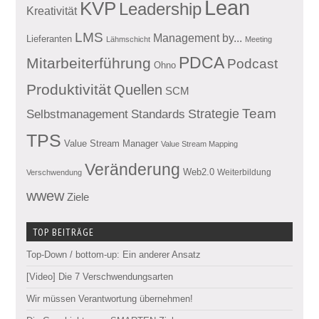
Lean
KVP
Leadership
Kreativität
LMS
Management by...
Lieferanten
Lähmschicht
Meeting
PDCA
Mitarbeiterführung
Podcast
Ohno
Produktivität
Quellen
SCM
Team
Standards
Strategie
Selbstmanagement
TPS
Value Stream Manager
Value Stream Mapping
Veränderung
Web2.0
Weiterbildung
Verschwendung
wwew
Ziele
TOP BEITRÄGE
Top-Down / bottom-up: Ein anderer Ansatz
[Video] Die 7 Verschwendungsarten
Wir müssen Verantwortung übernehmen!