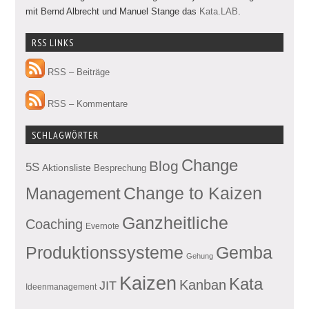
mit Bernd Albrecht und Manuel Stange das
Kata.LAB
.
RSS LINKS
RSS – Beiträge
RSS – Kommentare
SCHLAGWÖRTER
Change
Blog
5S
Aktionsliste
Besprechung
Management
Change to Kaizen
Ganzheitliche
Coaching
Evernote
Produktionssysteme
Gemba
Gehung
Kaizen
Kata
Kanban
JIT
Ideenmanagement