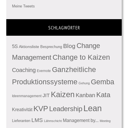
Meine Tweets
SCHLAGWÖRTER
Change
Blog
5S
Aktionsliste
Besprechung
Management
Change to Kaizen
Ganzheitliche
Coaching
Evernote
Produktionssysteme
Gemba
Gehung
Kaizen
Kata
Kanban
JIT
Ideenmanagement
Lean
KVP
Leadership
Kreativität
LMS
Management by...
Lieferanten
Lähmschicht
Meeting