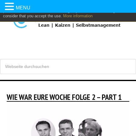
This website uses own and/or third parties cookies to: analyze,
MENU
personalize content and/or advertising. If you continue browsing, we
consider that you accept the use.
More information
WIE WAR EURE WOCHE FOLGE 2 – PART 1