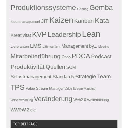
Produktionssysteme
Gemba
Gehung
Kaizen
Kata
Kanban
JIT
Ideenmanagement
Lean
KVP
Leadership
Kreativität
LMS
Management by...
Lieferanten
Lähmschicht
Meeting
PDCA
Mitarbeiterführung
Podcast
Ohno
Produktivität
Quellen
SCM
Team
Standards
Strategie
Selbstmanagement
TPS
Value Stream Manager
Value Stream Mapping
Veränderung
Web2.0
Weiterbildung
Verschwendung
wwew
Ziele
TOP BEITRÄGE