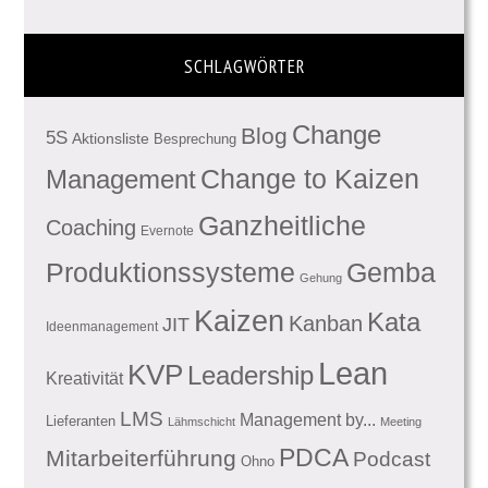
SCHLAGWÖRTER
Change
Blog
5S
Aktionsliste
Besprechung
Management
Change to Kaizen
Ganzheitliche
Coaching
Evernote
Produktionssysteme
Gemba
Gehung
Kaizen
Kata
Kanban
JIT
Ideenmanagement
Lean
KVP
Leadership
Kreativität
LMS
Management by...
Lieferanten
Lähmschicht
Meeting
PDCA
Mitarbeiterführung
Podcast
Ohno