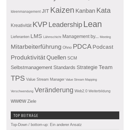
Kaizen
Kata
Kanban
JIT
Ideenmanagement
Lean
KVP
Leadership
Kreativität
LMS
Management by...
Lieferanten
Lähmschicht
Meeting
PDCA
Mitarbeiterführung
Podcast
Ohno
Produktivität
Quellen
SCM
Team
Standards
Strategie
Selbstmanagement
TPS
Value Stream Manager
Value Stream Mapping
Veränderung
Web2.0
Weiterbildung
Verschwendung
wwew
Ziele
TOP BEITRÄGE
Top-Down / bottom-up: Ein anderer Ansatz