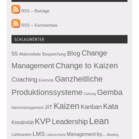
RSS – Beiträge
RSS – Kommentare
SCHLAGWÖRTER
Change
Blog
5S
Aktionsliste
Besprechung
Management
Change to Kaizen
Ganzheitliche
Coaching
Evernote
Produktionssysteme
Gemba
Gehung
Kaizen
Kata
Kanban
JIT
Ideenmanagement
Lean
KVP
Leadership
Kreativität
LMS
Management by...
Lieferanten
Lähmschicht
Meeting