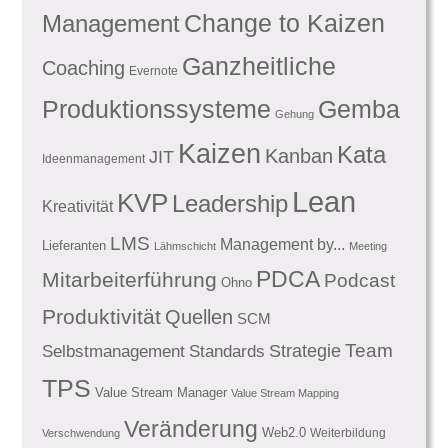
Management
Change to Kaizen
Ganzheitliche
Coaching
Evernote
Produktionssysteme
Gemba
Gehung
Kaizen
Kata
Kanban
JIT
Ideenmanagement
Lean
KVP
Leadership
Kreativität
LMS
Management by...
Lieferanten
Lähmschicht
Meeting
PDCA
Mitarbeiterführung
Podcast
Ohno
Produktivität
Quellen
SCM
Team
Standards
Strategie
Selbstmanagement
TPS
Value Stream Manager
Value Stream Mapping
Veränderung
Web2.0
Weiterbildung
Verschwendung