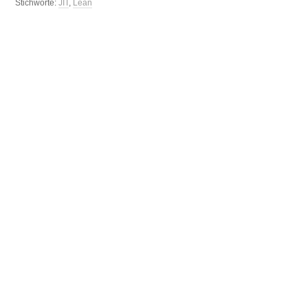
Stichworte:
JIT
,
Lean