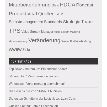
PDCA
Mitarbeiterführung
Podcast
Ohno
Produktivität
Quellen
SCM
Team
Standards
Strategie
Selbstmanagement
TPS
Value Stream Manager
Value Stream Mapping
Veränderung
Web2.0
Weiterbildung
Verschwendung
wwew
Ziele
TOP BEITRÄGE
Top-Down / bottom-up: Ein anderer Ansatz
[Video] Die 7 Verschwendungsarten
Wir müssen Verantwortung übernehmen!
Die Geschichte von SMARTEN Zielen
Die ersten Schritte in der Logistik als Lean Coach
Quellen Freitag: Jamie Flinchbaugh