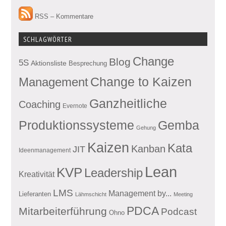
RSS – Kommentare
SCHLAGWÖRTER
Change
Blog
5S
Aktionsliste
Besprechung
Management
Change to Kaizen
Ganzheitliche
Coaching
Evernote
Produktionssysteme
Gemba
Gehung
Kaizen
Kata
Kanban
JIT
Ideenmanagement
Lean
KVP
Leadership
Kreativität
LMS
Management by...
Lieferanten
Lähmschicht
Meeting
PDCA
Mitarbeiterführung
Podcast
Ohno