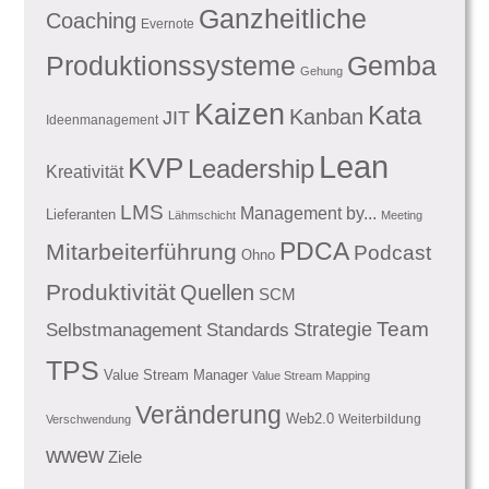
Ganzheitliche
Coaching
Evernote
Produktionssysteme
Gemba
Gehung
Kaizen
Kata
Kanban
JIT
Ideenmanagement
Lean
KVP
Leadership
Kreativität
LMS
Management by...
Lieferanten
Lähmschicht
Meeting
PDCA
Mitarbeiterführung
Podcast
Ohno
Produktivität
Quellen
SCM
Team
Standards
Strategie
Selbstmanagement
TPS
Value Stream Manager
Value Stream Mapping
Veränderung
Web2.0
Weiterbildung
Verschwendung
wwew
Ziele