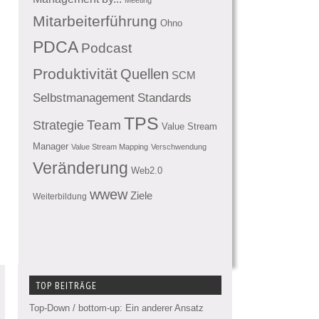
Mitarbeiterführung
Ohno
PDCA
Podcast
Produktivität
Quellen
SCM
Standards
Selbstmanagement
TPS
Team
Strategie
Value Stream
Manager
Value Stream Mapping
Verschwendung
Veränderung
Web2.0
wwew
Ziele
Weiterbildung
TOP BEITRÄGE
Top-Down / bottom-up: Ein anderer Ansatz