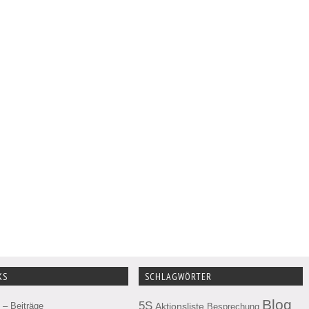
KS
SCHLAGWÖRTER
Blog
5S
– Beiträge
Aktionsliste
Besprechung