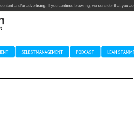
 content and/or advertising. If you continue browsing, we consider that you a
MENT
SELBSTMANAGEMENT
PODCAST
LEAN STAMM