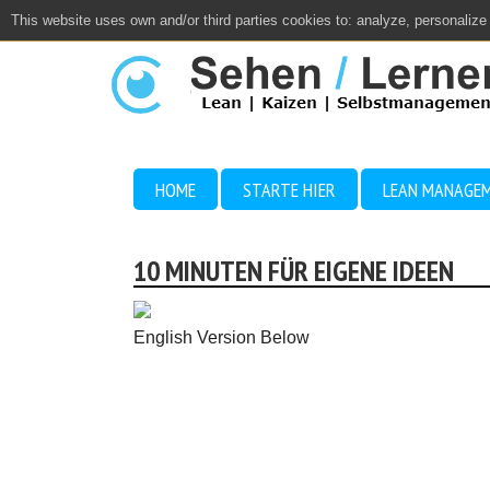
This website uses own and/or third parties cookies to: analyze, personalize
Close
HOME
STARTE HIER
LEAN MANAGE
10 MINUTEN FÜR EIGENE IDEEN
English Version Below