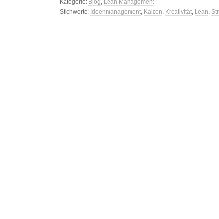
Kategorie:
Blog
,
Lean Management
Stichworte:
Ideenmanagement
,
Kaizen
,
Kreativität
,
Lean
,
St