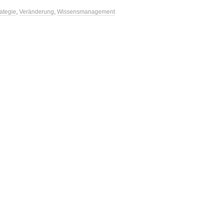
rategie
,
Veränderung
,
Wissensmanagement