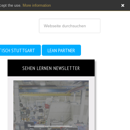
ccept the use.
More information
TISCH STUTTGART
LEAN PARTNER
SEHEN LERNEN NEWSLETTER