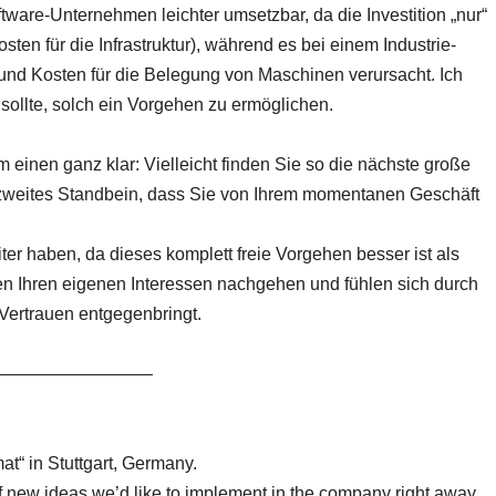
ftware-Unternehmen leichter umsetzbar, da die Investition „nur“
osten für die Infrastruktur), während es bei einem Industrie-
und Kosten für die Belegung von Maschinen verursacht. Ich
sollte, solch ein Vorgehen zu ermöglichen.
m einen ganz klar: Vielleicht finden Sie so die nächste große
 zweites Standbein, dass Sie von Ihrem momentanen Geschäft
er haben, da dieses komplett freie Vorgehen besser ist als
en Ihren eigenen Interessen nachgehen und fühlen sich durch
Vertrauen entgegenbringt.
—————————
at“ in Stuttgart, Germany.
of new ideas we’d like to implement in the company right away.