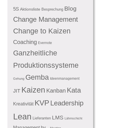
Blog
5S
Aktionsliste
Besprechung
Change Management
Change to Kaizen
Coaching
Evernote
Ganzheitliche
Produktionssysteme
Gemba
Ideenmanagement
Gehung
Kaizen
Kata
Kanban
JIT
KVP
Leadership
Kreativität
Lean
LMS
Lieferanten
Lähmschicht
Management by...
Meeting