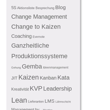
Blog
5S
Aktionsliste
Besprechung
Change Management
Change to Kaizen
Coaching
Evernote
Ganzheitliche
Produktionssysteme
Gemba
Ideenmanagement
Gehung
Kaizen
Kata
Kanban
JIT
KVP
Leadership
Kreativität
Lean
LMS
Lieferanten
Lähmschicht
Management by...
Meeting