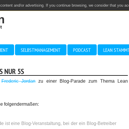
 content and/or advertising. If you continue browsing, we consider that you a
MENT
SELBSTMANAGEMENT
PODCAST
LEAN STAMM
S NUR 5S
n
Frederic Jordan
zu einer Blog-Parade zum Thema Lean
ade folgendermaßen:
 ist eine Blog-Veranstaltung, bei der ein Blog-Betreiber