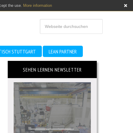
ccept the use.
More information
TISCH STUTTGART
LEAN PARTNER
SEHEN LERNEN NEWSLETTER