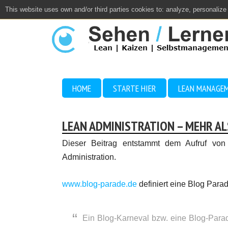
This website uses own and/or third parties cookies to: analyze, personalize
Close
HOME
STARTE HIER
LEAN MANAGE
LEAN ADMINISTRATION – MEHR AL
Dieser Beitrag entstammt dem Aufruf vo
Administration.
www.blog-parade.de
definiert eine Blog Par
Ein Blog-Karneval bzw. eine Blog-Parade